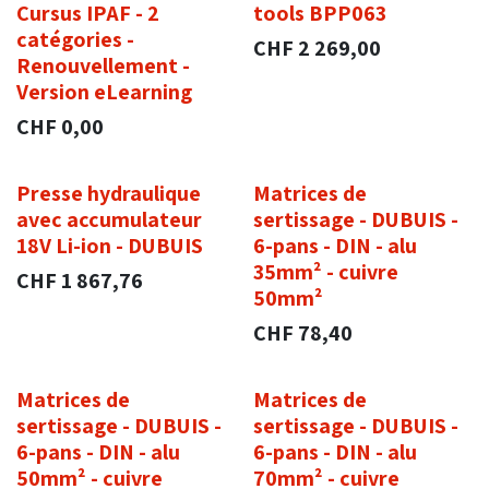
Cursus IPAF - 2
tools BPP063
catégories -
CHF
2 269,00
Renouvellement -
Version eLearning
CHF
0,00
Presse hydraulique
Matrices de
avec accumulateur
sertissage - DUBUIS -
18V Li-ion - DUBUIS
6-pans - DIN - alu
35mm² - cuivre
CHF
1 867,76
50mm²
CHF
78,40
Matrices de
Matrices de
sertissage - DUBUIS -
sertissage - DUBUIS -
6-pans - DIN - alu
6-pans - DIN - alu
50mm² - cuivre
70mm² - cuivre